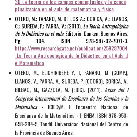
36_La_teoria_de_los_campos_conceptuales_y_la_conce
ptualizacion_en_el_aula_de_matematica_y_fisica
OTERO, M.; FANARO, M. DE LOS A.; CORICA, A.; LLANOS,
C.; SUREDA, P.; PARRA, V.; (20
13).
La Teoría Antropológica
de lo Didáctico en el aula
. Editorial Dunken. Buenos Aires.
Pg
104. ISBN 978-987-02-7071-3.
https://www.researchgate.net/publication/259287004
_La_Teoria_Antropologica_de_lo_Didactico_en_el_Aula_d
e_Matematica
OTERO, M., ELICHIRIBEHETY, I, FANARO, M (COMP.),
LLANOS, V., PARRA, V., SUREDA, P. (COORD), CORICA, A.,
BILBAO, M., GAZZOLA, M. (EDIC). (2011).
Actas del I
Congreso Internacional de Enseñanza de las Ciencias y la
Matemática
- ICIECyM. II Encuentro Nacional de
Enseñanza de la Matemática - II ENEM. ISBN 978-950-
658-284-5. Tandil: Universidad Nacional del Centro de
la Provincia de Buenos Aires.