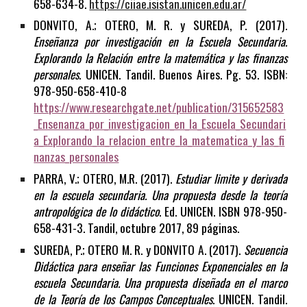
658-634-8.
https://ciiae.isistan.unicen.edu.ar/
DONVITO, A.; OTERO, M. R. y SUREDA, P. (2017).
Enseñanza por investigación en la Escuela Secundaria.
Explorando la Relación entre la matemática y las finanzas
personales
. UNICEN. Tandil. Buenos Aires. Pg. 53. ISBN:
978-950-658-410-8
https://www.researchgate.net/publication/315652583
_Ensenanza_por_investigacion_en_la_Escuela_Secundari
a_Explorando_la_relacion_entre_la_matematica_y_las_fi
nanzas_personales
PARRA, V.; OTERO, M.R. (2017).
Estudiar limite y derivada
en la escuela secundaria. Una propuesta desde la teoría
antropológica de lo didáctico
. Ed. UNICEN. ISBN 978-950-
658-431-3. Tandil, octubre 2017, 89 páginas.
SUREDA, P.; OTERO M. R. y DONVITO A. (2017).
Secuencia
Didáctica para enseñar las Funciones Exponenciales en la
escuela Secundaria. Una propuesta diseñada en el marco
de la Teoría de los Campos Conceptuales
. UNICEN. Tandil.